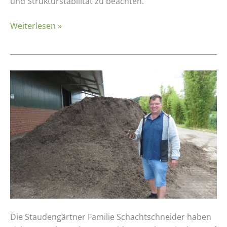
für
und Strukturstabilität zu beachten.
Freilandkulturen
Weiterlesen »
Erfahrungsbericht:
Schachtschneider
Die Staudengärtner Familie Schachtschneider haben