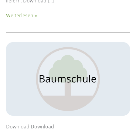
der
liefern. Download […]
Querschnittstelle
Weiterlesen »
Betriebswirtschaft
Kalkulationsbeispiel:
Baumschule
–
Prunus
Download Download