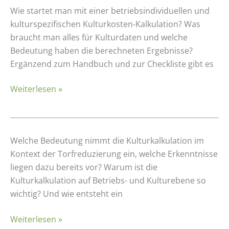
K.basic
Wie startet man mit einer betriebsindividuellen und
Einführung
kulturspezifischen Kulturkosten-Kalkulation? Was
in
braucht man alles für Kulturdaten und welche
die
Bedeutung haben die berechneten Ergebnisse?
praktische
Ergänzend zum Handbuch und zur Checkliste gibt es
Kulturkalkulation
Weiterlesen »
K.basic
Welche Bedeutung nimmt die Kulturkalkulation im
Bedeutung
Kontext der Torfreduzierung ein, welche Erkenntnisse
und
liegen dazu bereits vor? Warum ist die
Entstehung
Kulturkalkulation auf Betriebs- und Kulturebene so
der
wichtig? Und wie entsteht ein
Kulturkalkulation
Weiterlesen »