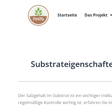
Zum
Inhalt
Startseite
Das Projekt
springen
Substrateigenschaft
Bedeutung
Der Salzgehalt im Substrat ist ein wichtiger In
und
regelmäßige Kontrolle wichtig ist, erfahren Sie i
Beeinflussung