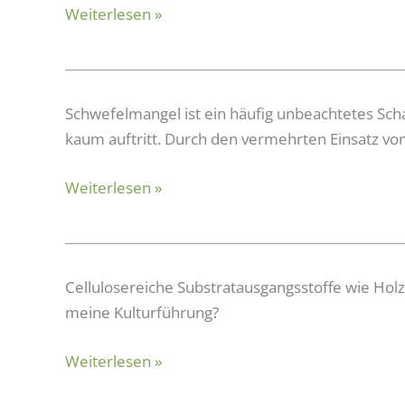
Weiterlesen »
des
Salzgehalts
im
Substrat
Schwefelmangel
Schwefelmangel ist ein häufig unbeachtetes Sch
beim
kaum auftritt. Durch den vermehrten Einsatz von
Einsatz
Weiterlesen »
komposthaltiger
Substrate
N-
Cellulosereiche Substratausgangsstoffe wie Ho
Immobilisierung
meine Kulturführung?
beim
Weiterlesen »
Einsatz
cellulosereicher