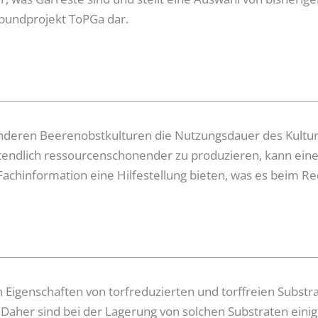
bundprojekt ToPGa dar.
nderen Beerenobstkulturen die Nutzungsdauer des Kultursu
ztendlich ressourcenschonender zu produzieren, kann ein
Fachinformation eine Hilfestellung bieten, was es beim Rec
n Eigenschaften von torfreduzierten und torffreien Subst
. Daher sind bei der Lagerung von solchen Substraten ein