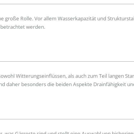
e große Rolle. Vor allem Wasserkapazität und Strukturstab
 betrachtet werden.
d sowohl Witterungseinflüssen, als auch zum Teil langen St
ind daher besonders die beiden Aspekte Drainfähigkeit und
r, was Gärreste sind und stellt eine Auswahl von bisherig