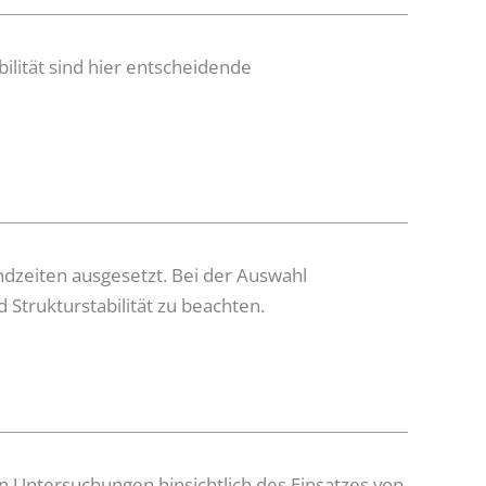
ilität sind hier entscheidende
andzeiten ausgesetzt. Bei der Auswahl
 Strukturstabilität zu beachten.
en Untersuchungen hinsichtlich des Einsatzes von