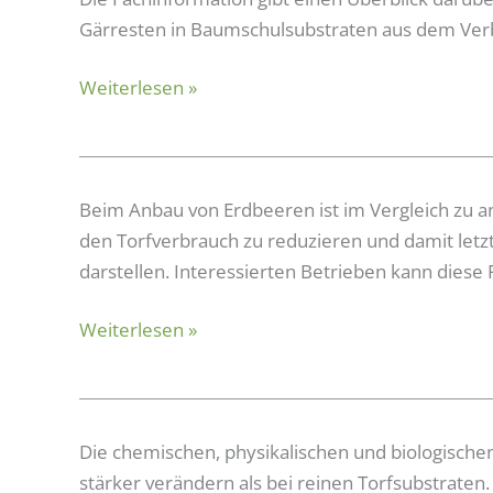
als
Gärresten in Baumschulsubstraten aus dem Ver
potentieller
Weiterlesen »
Substratausgangsstoff
in
Baumschulsubstraten
Mehrfachnutzung
Beim Anbau von Erdbeeren ist im Vergleich zu a
von
den Torfverbrauch zu reduzieren und damit let
Kultursubstraten
darstellen. Interessierten Betrieben kann diese 
bei
Weiterlesen »
Erdbeeren
Substratlagerung
Die chemischen, physikalischen und biologische
im
stärker verändern als bei reinen Torfsubstraten