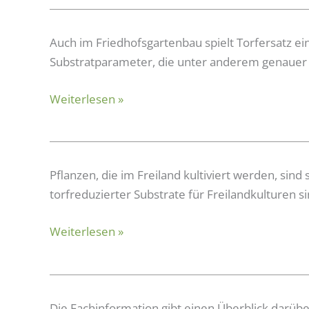
Substratausgangsstoffe
Torfreduktion
Auch im Friedhofsgartenbau spielt Torfersatz ein
im
Substratparameter, die unter anderem genauer
Friedhofsgartenbau
Weiterlesen »
Drainfähigkeit
Pflanzen, die im Freiland kultiviert werden, sin
und
torfreduzierter Substrate für Freilandkulturen s
Strukturstabilität
Weiterlesen »
torfreduzierter
Substrate
für
Freilandkulturen
Gärreste
Die Fachinformation gibt einen Überblick darübe