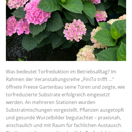
Was bedeutet Torfreduktion im Betriebsalltag? Im
Rahmen der Veranstaltungsreihe „FiniTo trifft …“
öffnete Freese Gartenbau seine Türen und zeigte, wie
torfreduzierte Substrate erfolgreich eingesetzt
werden. An mehreren Stationen wurden
Substratmischungen vorgestellt, Pflanzen ausgetopft
und gesunde Wurzelbilder begutachtet – praxisnah,
anschaulich und mit Raum für fachlichen Austausch.