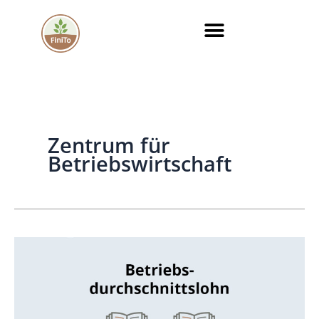
Zum
Inhalt
springen
Zentrum für
Betriebswirtschaft
Betriebsdurchschnittslohn