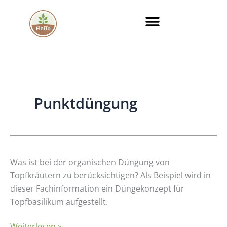
Zum
Inhalt
springen
Punktdüngung
Organisch
Was ist bei der organischen Düngung von
gedüngte,
Topfkräutern zu berücksichtigen? Als Beispiel wird in
torfreduzierte
dieser Fachinformation ein Düngekonzept für
Topfkräutersubstrate
Topfbasilikum aufgestellt.
Weiterlesen »