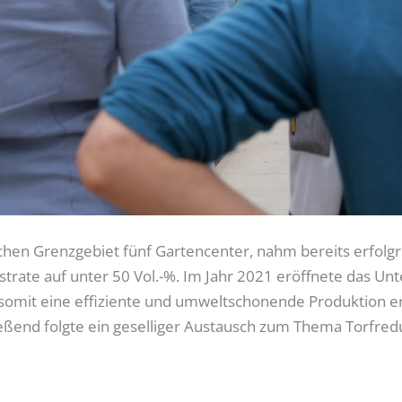
chen Grenzgebiet fünf Gartencenter, nahm bereits erfolgre
bstrate auf unter 50 Vol.-%. Im Jahr 2021 eröffnete das 
somit eine effiziente und umweltschonende Produktion er
ßend folgte ein geselliger Austausch zum Thema Torfredu