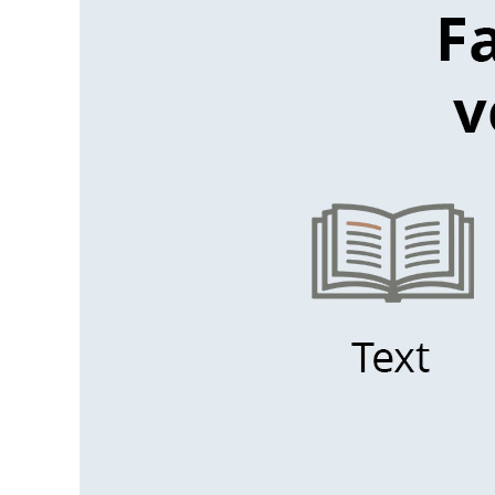
der
Torfreduzierung