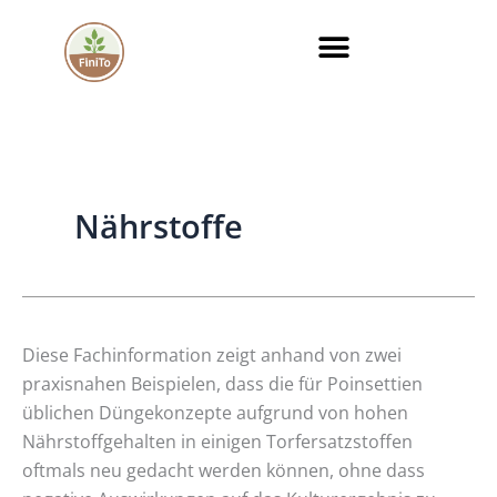
Zum
Inhalt
springen
Nährstoffe
Gelten
Diese Fachinformation zeigt anhand von zwei
die
praxisnahen Beispielen, dass die für Poinsettien
gängigen
üblichen Düngekonzepte aufgrund von hohen
Düngekonzepte
Nährstoffgehalten in einigen Torfersatzstoffen
für
oftmals neu gedacht werden können, ohne dass