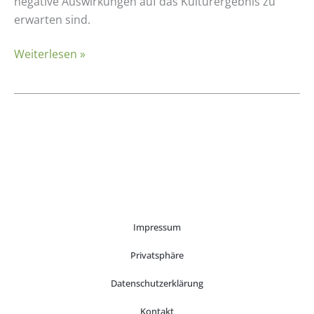
Poinsettien
negative Auswirkungen auf das Kulturergebnis zu
auch
erwarten sind.
in
Weiterlesen »
torfreduzierten
Substraten?
Impressum
Privatsphäre
Datenschutzerklärung
Kontakt