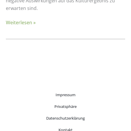
Poinsettien
negative Auswirkungen auf das Kulturergebnis zu
auch
erwarten sind.
in
Weiterlesen »
torfreduzierten
Substraten?
Impressum
Privatsphäre
Datenschutzerklärung
Kontakt