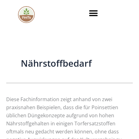
Zum
Inhalt
springen
Nährstoffbedarf
Gelten
Diese Fachinformation zeigt anhand von zwei
die
praxisnahen Beispielen, dass die für Poinsettien
gängigen
üblichen Düngekonzepte aufgrund von hohen
Düngekonzepte
Nährstoffgehalten in einigen Torfersatzstoffen
für
oftmals neu gedacht werden können, ohne dass