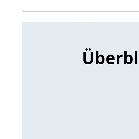
Make
or
BUY
–
Überblick
und
Faktoren