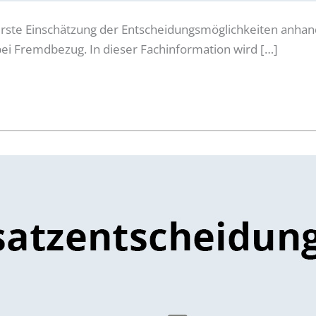
rste Einschätzung der Entscheidungsmöglichkeiten anhand 
bei Fremdbezug. In dieser Fachinformation wird […]