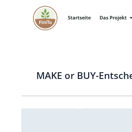
Zum
Inhalt
Startseite
Das Projekt
springen
MAKE or BUY-Entsch
MAKE
or
BUY