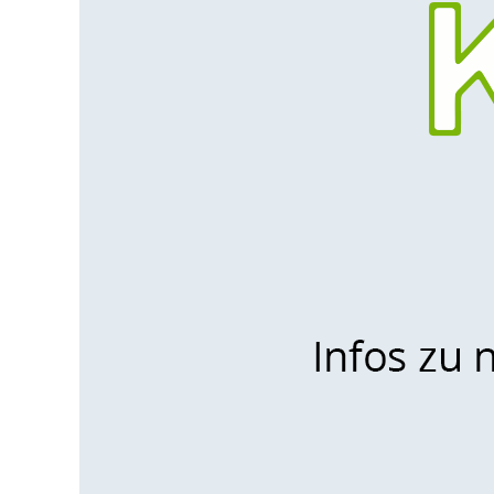
im
K.basic-
Tool