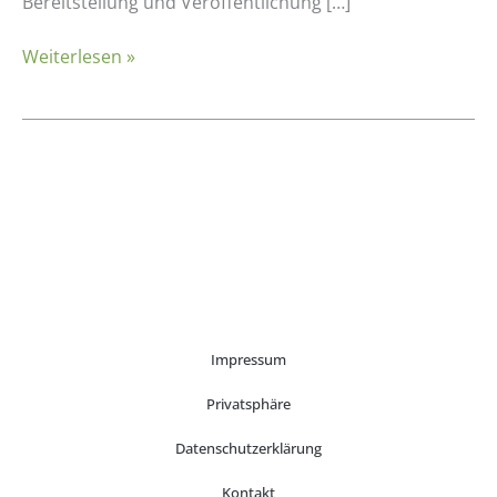
Betriebswirtschaft
Bereitstellung und Veröffentlichung […]
im
Weiterlesen »
Projekt
FiniTo
Impressum
Privatsphäre
Datenschutzerklärung
Kontakt