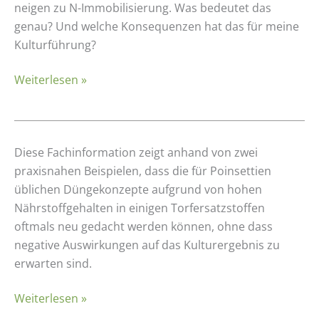
Immobilisierung
neigen zu N-Immobilisierung. Was bedeutet das
beim
genau? Und welche Konsequenzen hat das für meine
Einsatz
Kulturführung?
cellulosereicher
Weiterlesen »
Substratausgangsstoffe
Gelten
Diese Fachinformation zeigt anhand von zwei
die
praxisnahen Beispielen, dass die für Poinsettien
gängigen
üblichen Düngekonzepte aufgrund von hohen
Düngekonzepte
Nährstoffgehalten in einigen Torfersatzstoffen
für
oftmals neu gedacht werden können, ohne dass
Poinsettien
negative Auswirkungen auf das Kulturergebnis zu
auch
erwarten sind.
in
Weiterlesen »
torfreduzierten
Substraten?