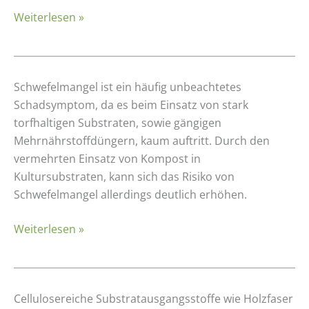
größeres
Weiterlesen »
Risiko
durch
Torfersatz?
Schwefelmangel
Schwefelmangel ist ein häufig unbeachtetes
beim
Schadsymptom, da es beim Einsatz von stark
Einsatz
torfhaltigen Substraten, sowie gängigen
komposthaltiger
Mehrnährstoffdüngern, kaum auftritt. Durch den
Substrate
vermehrten Einsatz von Kompost in
Kultursubstraten, kann sich das Risiko von
Schwefelmangel allerdings deutlich erhöhen.
Weiterlesen »
N-
Cellulosereiche Substratausgangsstoffe wie Holzfaser