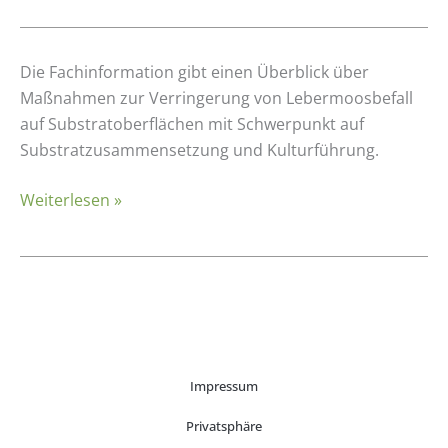
Einfluss
Die Fachinformation gibt einen Überblick über
von
Maßnahmen zur Verringerung von Lebermoosbefall
Substraten
auf Substratoberflächen mit Schwerpunkt auf
auf
Substratzusammensetzung und Kulturführung.
das
Weiterlesen »
Wachstum
von
Lebermoos
Impressum
Privatsphäre