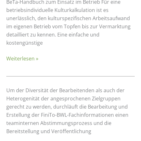
BeTa-Handbuch zum Einsatz im Betrieb Für eine
betriebsindividuelle Kulturkalkulation ist es
unerlässlich, den kulturspezifischen Arbeitsaufwand
im eigenen Betrieb vom Topfen bis zur Vermarktung
detailliert zu kennen. Eine einfache und
kostengünstige
Weiterlesen »
Das
Um der Diversität der Bearbeitenden als auch der
Team(-
Heterogenität der angesprochenen Zielgruppen
Work)
gerecht zu werden, durchläuft die Bearbeitung und
der
Erstellung der FiniTo-BWL-Fachinformationen einen
Querschnittstelle
teaminternen Abstimmungsprozess und die
Betriebswirtschaft
Bereitstellung und Veröffentlichung
im