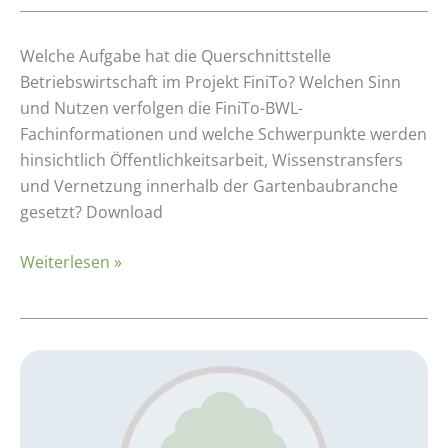
Der
Welche Aufgabe hat die Querschnittstelle
Auftrag
Betriebswirtschaft im Projekt FiniTo? Welchen Sinn
der
und Nutzen verfolgen die FiniTo-BWL-
Querschnittstelle
Fachinformationen und welche Schwerpunkte werden
Betriebswirtschaft
hinsichtlich Öffentlichkeitsarbeit, Wissenstransfers
im
und Vernetzung innerhalb der Gartenbaubranche
Projekt
gesetzt? Download
FiniTo
Weiterlesen »
Kalkulationsbeispiel:
Baumschule
–
Prunus