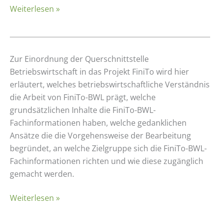
Weiterlesen »
Projekt
FiniTo
Methodische
Zur Einordnung der Querschnittstelle
Grundlagen
Betriebswirtschaft in das Projekt FiniTo wird hier
der
erläutert, welches betriebswirtschaftliche Verständnis
Querschnittstelle
die Arbeit von FiniTo-BWL prägt, welche
Betriebswirtschaft
grundsätzlichen Inhalte die FiniTo-BWL-
im
Fachinformationen haben, welche gedanklichen
Projekt
Ansätze die die Vorgehensweise der Bearbeitung
FiniTo
begründet, an welche Zielgruppe sich die FiniTo-BWL-
Fachinformationen richten und wie diese zugänglich
gemacht werden.
Weiterlesen »