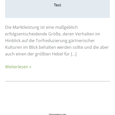
für
die
wirtschaftliche
Beurteilung
von
Die Marktleistung ist eine maßgeblich
torfreduzierten
erfolgsentscheidende Größe, deren Verhalten im
und
Hinblick auf die Torfreduzierung gärtnerischer
torffreien
Kulturen im Blick behalten werden sollte und die aber
Kulturen
auch einen der größten Hebel für […]
Weiterlesen »
Impressum