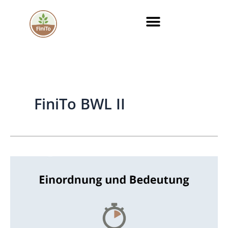
Zum
Inhalt
springen
FiniTo BWL II
Direktkosten
–
Einordnung
und
Bedeutung