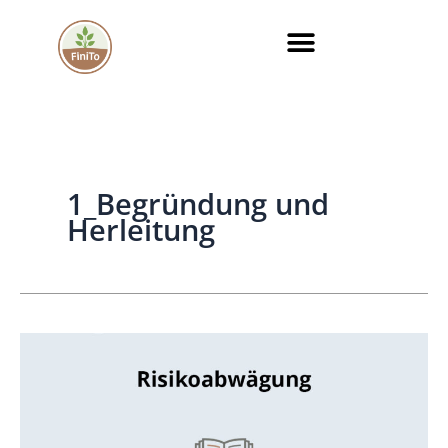
Zum
Inhalt
springen
1_Begründung und
Herleitung
Chancen
und
Risiken
bei